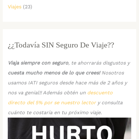
Viajes
(23)
¿¿Todavía SIN Seguro De Viaje??
Viaja siempre con seguro
, te ahorrarás disgustos y
cuesta mucho menos de lo que crees!
Nosotros
usamos IATI seguros desde hace más de 2 años y
nos va genial!! Además obtén un
descuento
directo del 5% por se nuestro lector
y consulta
cuánto te costaría en tu próximo viaje.