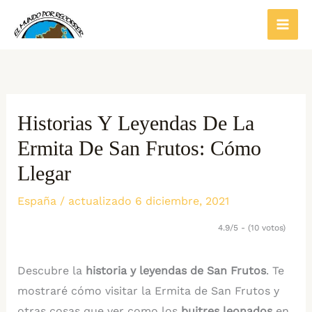
Ir
al
contenido
Historias Y Leyendas De La
Ermita De San Frutos: Cómo
Llegar
España
/ actualizado 6 diciembre, 2021
4.9/5 - (10 votos)
Descubre la
historia y leyendas de San Frutos
. Te
mostraré cómo visitar la Ermita de San Frutos y
otras cosas que ver como los
buitres leonados
en