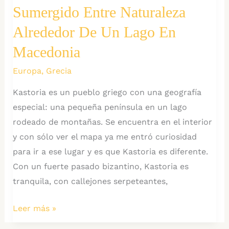
Sumergido Entre Naturaleza
excelencia.
Guía
Alrededor De Un Lago En
para
Macedonia
ir
Europa
,
Grecia
en
Temporada
Kastoria es un pueblo griego con una geografía
baja.
especial: una pequeña península en un lago
rodeado de montañas. Se encuentra en el interior
y con sólo ver el mapa ya me entró curiosidad
para ir a ese lugar y es que Kastoria es diferente.
Con un fuerte pasado bizantino, Kastoria es
tranquila, con callejones serpeteantes,
Kastoria:
Leer más »
el