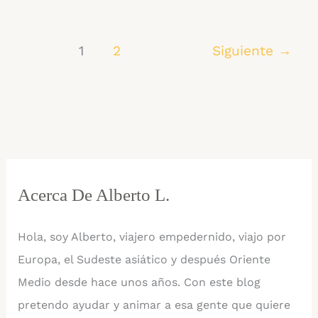
Pueblo
Bizantino
1
2
Siguiente
→
Sumergido
entre
Naturaleza
alrededor
de
un
Lago
Acerca De Alberto L.
en
Macedonia
Hola, soy Alberto, viajero empedernido, viajo por
Europa, el Sudeste asiático y después Oriente
Medio desde hace unos años. Con este blog
pretendo ayudar y animar a esa gente que quiere