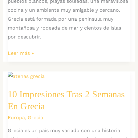
pueblos blancos, playas soleadas, una maravillosa
cocina y un ambiente muy amigable y cercano.
Grecia está formada por una península muy
montañosa y rodeada de mar y cientos de islas
por descubrir.
Los
Leer más »
10
Mejores
Sitios
para
10 Impresiones Tras 2 Semanas
visitar
En Grecia
en
Grecia
Europa
,
Grecia
continental
Grecia es un país muy variado con una historia