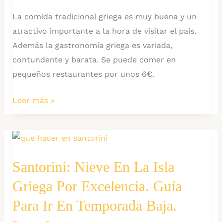
La comida tradicional griega es muy buena y un
atractivo importante a la hora de visitar el país.
Además la gastronomía griega es variada,
contundente y barata. Se puede comer en
pequeños restaurantes por unos 6€.
Comiendo
Leer más »
por
Grecia:
7
platos
Santorini: Nieve En La Isla
básicos
Griega Por Excelencia. Guía
para
disfrutar
Para Ir En Temporada Baja.