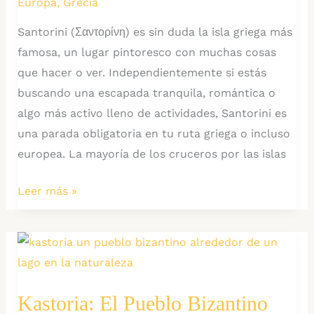
Europa
,
Grecia
Santorini (Σαντορίνη) es sin duda la isla griega más
famosa, un lugar pintoresco con muchas cosas
que hacer o ver. Independientemente si estás
buscando una escapada tranquila, romántica o
algo más activo lleno de actividades, Santorini es
una parada obligatoria en tu ruta griega o incluso
europea. La mayoría de los cruceros por las islas
Santorini:
Leer más »
Nieve
en
la
Isla
Griega
Kastoria: El Pueblo Bizantino
por