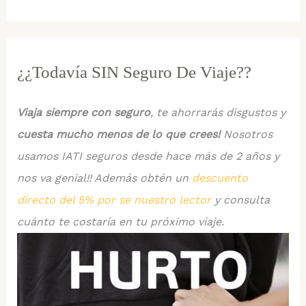
¿¿Todavía SIN Seguro De Viaje??
Viaja siempre con seguro
, te ahorrarás disgustos y
cuesta mucho menos de lo que crees!
Nosotros
usamos IATI seguros desde hace más de 2 años y
nos va genial!! Además obtén un
descuento
directo del 5% por se nuestro lector
y consulta
cuánto te costaría en tu próximo viaje.