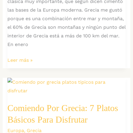
clásica muy importante, que según dicen cimentó
las bases de la Europa moderna. Grecia me gustó
porque es una combinación entre mar y montaña,
el 60% de Grecia son montañas y ningún punto del
interior de Grecia está a más de 100 km del mar.
En enero
10
Leer más »
Impresiones
tras
2
Semanas
en
Comiendo Por Grecia: 7 Platos
Grecia
Básicos Para Disfrutar
Europa
,
Grecia