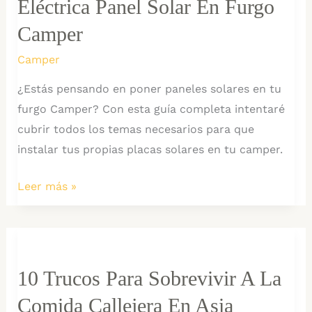
Eléctrica Panel Solar En Furgo
Viaje
sencillo
Camper
–
Camper
Consejos
¿Estás pensando en poner paneles solares en tu
básicos
furgo Camper? Con esta guía completa intentaré
cubrir todos los temas necesarios para que
instalar tus propias placas solares en tu camper.
MEGA
Leer más »
TUTORIAL:
Instalación
eléctrica
Panel
10 Trucos Para Sobrevivir A La
Solar
Comida Callejera En Asia
en