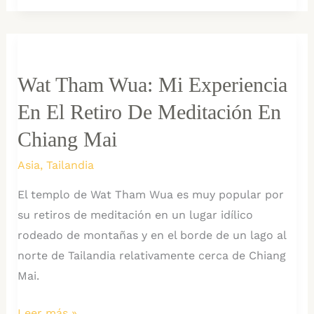
Consejos
ANTES
de
Visitar
Wat Tham Wua: Mi Experiencia
la
En El Retiro De Meditación En
Isla
de
Chiang Mai
Tabarca
Asia
,
Tailandia
en
El templo de Wat Tham Wua es muy popular por
Verano
su retiros de meditación en un lugar idílico
rodeado de montañas y en el borde de un lago al
norte de Tailandia relativamente cerca de Chiang
Mai.
Wat
Leer más »