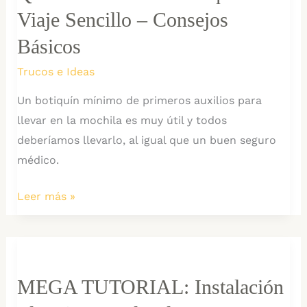
Viaje Sencillo – Consejos
Angkor
Wat
Básicos
Trucos e Ideas
Un botiquín mínimo de primeros auxilios para
llevar en la mochila es muy útil y todos
deberíamos llevarlo, al igual que un buen seguro
médico.
Qué
Leer más »
incluir
en
un
Botiquín
MEGA TUTORIAL: Instalación
de