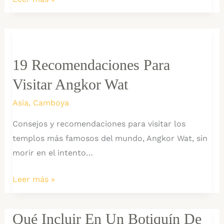
Tham
Wua:
Mi
Experiencia
19 Recomendaciones Para
en
Visitar Angkor Wat
el
Retiro
Asia
,
Camboya
de
Consejos y recomendaciones para visitar los
Meditación
templos más famosos del mundo, Angkor Wat, sin
en
morir en el intento…
Chiang
Mai
19
Leer más »
Recomendaciones
para
Qué Incluir En Un Botiquín De
Visitar