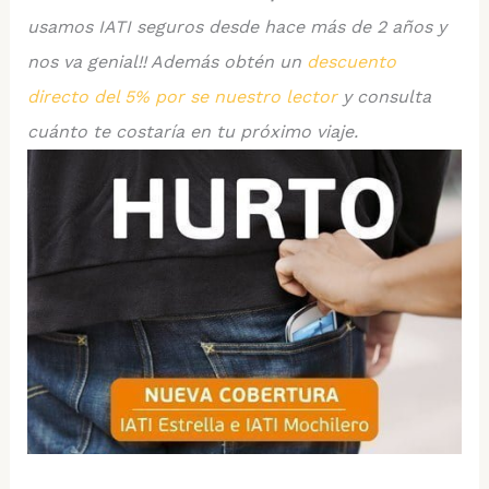
usamos IATI seguros desde hace más de 2 años y
nos va genial!! Además obtén un
descuento
directo del 5% por se nuestro lector
y consulta
cuánto te costaría en tu próximo viaje.