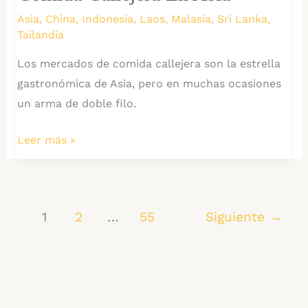
Furgo
Asia
,
China
,
Indonesia
,
Laos
,
Malasia
,
Sri Lanka
,
Tailandia
Camper
Los mercados de comida callejera son la estrella
gastronómica de Asia, pero en muchas ocasiones
un arma de doble filo.
10
Leer más »
Trucos
para
Sobrevivir
1
2
…
55
Siguiente
→
a
la
Comida
Callejera
en