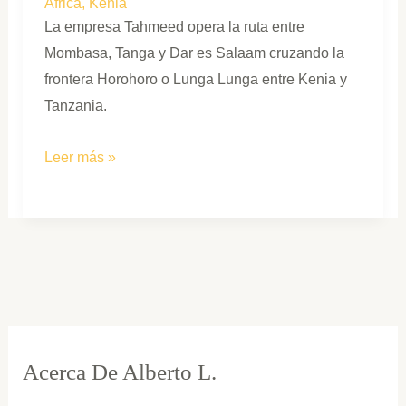
África
,
Kenia
La empresa Tahmeed opera la ruta entre
Mombasa, Tanga y Dar es Salaam cruzando la
frontera Horohoro o Lunga Lunga entre Kenia y
Tanzania.
De
Leer más »
Kenia
a
Tanzania:
Bus
de
Mombasa
a
Dar
Acerca De Alberto L.
es