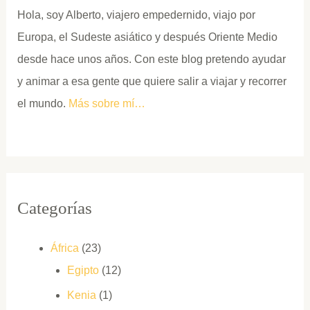
Salaam
Hola, soy Alberto, viajero empedernido, viajo por
cruzando
Europa, el Sudeste asiático y después Oriente Medio
Horohoro
desde hace unos años. Con este blog pretendo ayudar
Border
y animar a esa gente que quiere salir a viajar y recorrer
el mundo.
Más sobre mí…
Categorías
África
(23)
Egipto
(12)
Kenia
(1)