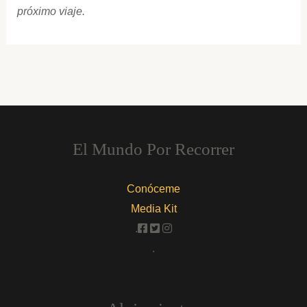
próximo viaje.
El Mundo Por Recorrer
Conóceme
Media Kit
.
.