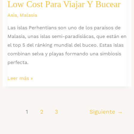
Low Cost Para Viajar Y Bucear
por
Libre
Asia
,
Malasia
Las islas Perhentians son uno de los paraísos de
Malasia, unas islas semi-paradisiácas, que están en
el top 5 del ránking mundial del buceo. Estas islas
combinan selva y playas formando una simbiosis
perfecta.
Islas
Leer más »
Perhentian:
Guía
Gratis
1
2
3
Siguiente
→
Low
Cost
para