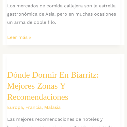
Los mercados de comida callejera son la estrella
gastronómica de Asia, pero en muchas ocasiones
un arma de doble filo.
10
Leer más »
Trucos
para
Sobrevivir
a
Dónde Dormir En Biarritz:
la
Mejores Zonas Y
Comida
Callejera
Recomendaciones
en
Europa
,
Francia
,
Malasia
Asia
Las mejores recomendaciones de hoteles y