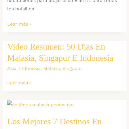
habitaciones para alojarse en Biarritz para todos
los bolsillos
Dónde
Leer más »
Dormir
en
Video Resumen: 50 Días En
Biarritz:
Malasia, Singapur E Indonesia
Mejores
Zonas
Asia
,
Indonesia
,
Malasia
,
Singapur
y
Recomendaciones
Video
Leer más »
Resumen:
50
días
en
Los Mejores 7 Destinos En
Malasia,