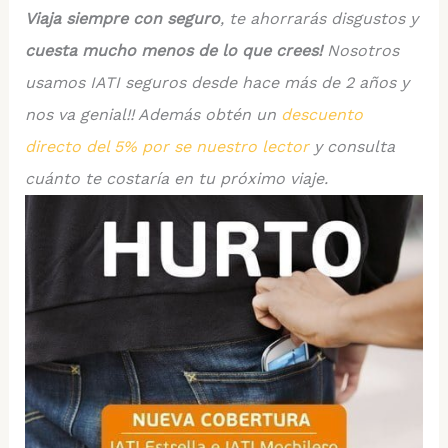
Viaja siempre con seguro
, te ahorrarás disgustos y
cuesta mucho menos de lo que crees!
Nosotros
usamos IATI seguros desde hace más de 2 años y
nos va genial!! Además obtén un
descuento
directo del 5% por se nuestro lector
y consulta
cuánto te costaría en tu próximo viaje.