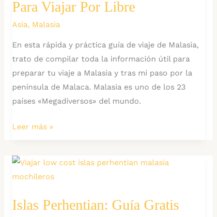
Para Viajar Por Libre
Continental
Asia
,
Malasia
En esta rápida y práctica guía de viaje de Malasia,
trato de compilar toda la información útil para
preparar tu viaje a Malasia y tras mi paso por la
península de Malaca. Malasia es uno de los 23
países «Megadiversos» del mundo.
Guía
Leer más »
de
Malasia
con
Itinerarios
para
Islas Perhentian: Guía Gratis
Viajar