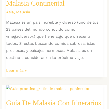
Malasia Continental
Singapur
e
Asia
,
Malasia
Indonesia
Malasia es un país increíble y diverso (uno de los
23 países del mundo conocido como
«megadiverso«) que tiene algo que ofrecer a
todos. Si estas buscando comida sabrosa, islas
preciosas, y paisajes hermosos. Malasia es un
destino a considerar en tu próximo viaje.
Los
Leer más »
Mejores
7
Destinos
en
Guía De Malasia Con Itinerarios
Malasia