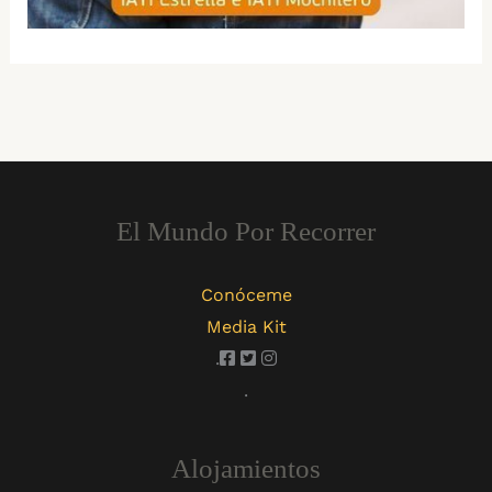
El Mundo Por Recorrer
Conóceme
Media Kit
.
.
Alojamientos