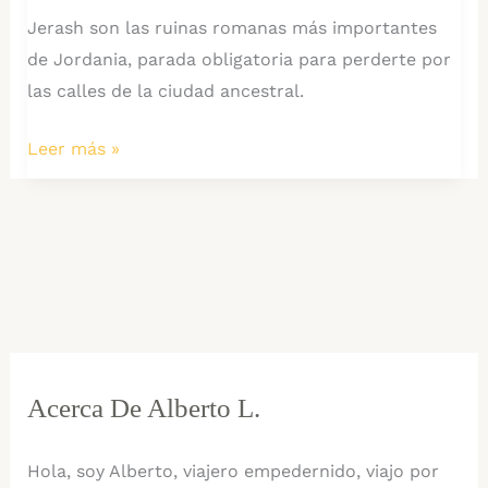
Jerash son las ruinas romanas más importantes
de Jordania, parada obligatoria para perderte por
las calles de la ciudad ancestral.
Guía
Leer más »
de
Jerash:
Cómo
Ir
en
Bus
público
desde
Acerca De Alberto L.
Amman
(1
Hola, soy Alberto, viajero empedernido, viajo por