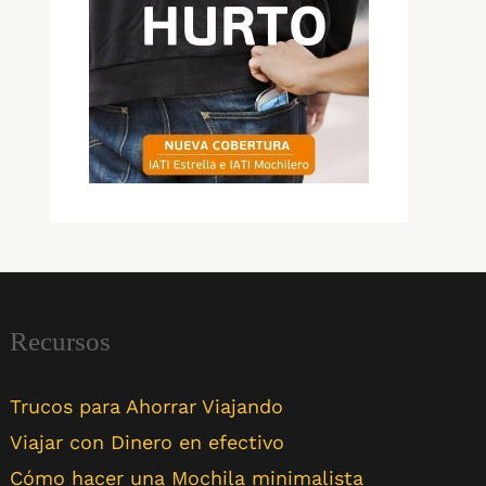
Recursos
Trucos para Ahorrar Viajando
Viajar con Dinero en efectivo
Cómo hacer una Mochila minimalista