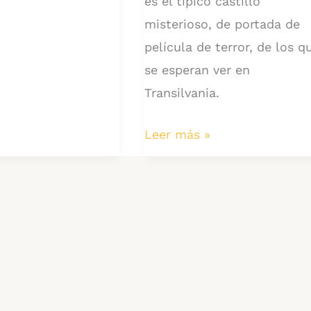
es el típico castillo
misterioso, de portada de
película de terror, de los q
se esperan ver en
Transilvania.
Visitando
Leer más »
el
castillo
de
Corvin.
Datos
e
info