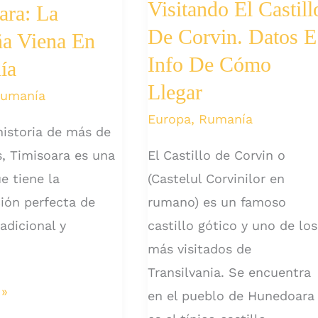
Visitando El Castill
ara: La
De Corvin. Datos E
a Viena En
Info De Cómo
ía
Llegar
umanía
Europa
,
Rumanía
istoria de más de
, Timisoara es una
El Castillo de Corvin o
e tiene la
(Castelul Corvinilor en
ión perfecta de
rumano) es un famoso
radicional y
castillo gótico y uno de los
más visitados de
Transilvania. Se encuentra
endo
 »
en el pueblo de Hunedoara
: