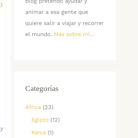
blog pretendo ayudar y
o
animar a esa gente que
quiere salir a viajar y recorrer
el mundo.
Más sobre mí…
Categorías
África
(23)
Egipto
(12)
 y
Kenia
(1)