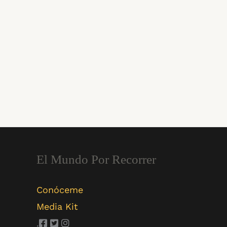
El Mundo Por Recorrer
Conóceme
Media Kit
.