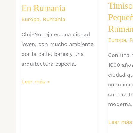
Timiso
En Rumanía
Pequeñ
Europa
,
Rumanía
Ruman
Cluj-Nopoja es una ciudad
Europa
,
R
joven, con mucho ambiente
por la calle, bares y una
Con una h
arquitectura especial.
1000 años
ciudad qu
Cluj-
Leer más »
combinac
Nopoja:
cultura t
La
moderna.
ciudad
estudiantil
Descubri
Leer más
en
Timisoara