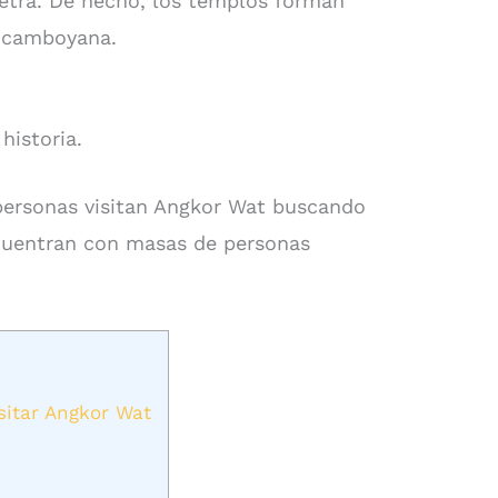
etra. De hecho, los templos forman
a camboyana.
historia.
personas visitan Angkor Wat buscando
uentran con masas de personas
itar Angkor Wat