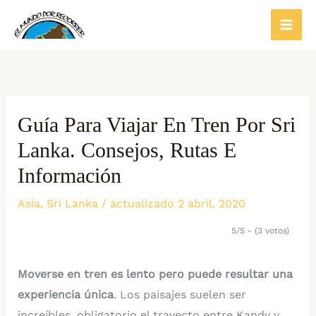
Ir
al
contenido
Guía Para Viajar En Tren Por Sri
Lanka. Consejos, Rutas E
Información
Asia
,
Sri Lanka
/ actualizado 2 abril, 2020
5/5 - (3 votos)
Moverse en tren es lento pero puede resultar una
experiencia única
. Los paisajes suelen ser
increíbles, obligatorio el trayecto entre Kandy y