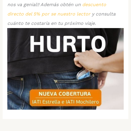
nos va genial!! Además obtén un
descuento
directo del 5% por se nuestro lector
y consulta
cuánto te costaría en tu próximo viaje.