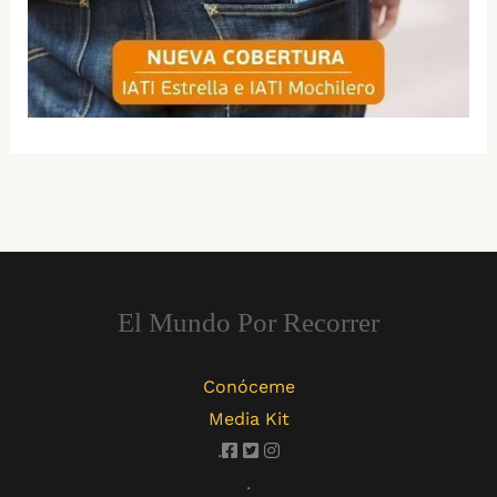
El Mundo Por Recorrer
Conóceme
Media Kit
.
.