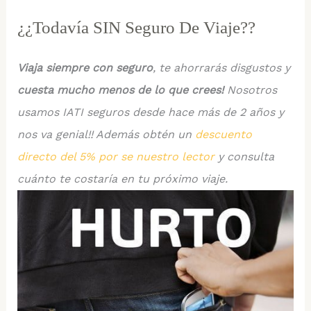
¿¿Todavía SIN Seguro De Viaje??
Viaja siempre con seguro
, te ahorrarás disgustos y
cuesta mucho menos de lo que crees!
Nosotros
usamos IATI seguros desde hace más de 2 años y
nos va genial!! Además obtén un
descuento
directo del 5% por se nuestro lector
y consulta
cuánto te costaría en tu próximo viaje.