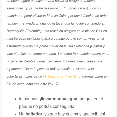
un buen seguro de viaje te va a salvar el pellejo en muchas
situaciones, y ya me ha pasado a mí (muchas veces)... como
cuando me perdí visitar la Muralla China por una infección de oído,
también me ayudaron cuando estuve toda la noche vomitando en
Barranquilla (Colombia), una reacción alergica en la piel de Cris en
nuestro paso por Chiang Mai o cuando estuve con un virus en el
estómago que no me podía mover en la isla Elefantina (Egipto) y
vino el médico a verme en barco. La última fue cuando estuve en el
hospital en Zambia 3 días, perdimos los vuelos de vuelta y nos
repatriaron! No te lo pienses más y échale un vistazo a las
coberturas y precios de
Mi Seguro de Viaje Iati
y además obtén un
5% de descuento con este link 🙂
Importante
¡llevar mucha agua!
porque en el
parque no podrás conseguirla.
Un
bañador
, ya que hay ríos muy apetecibles!