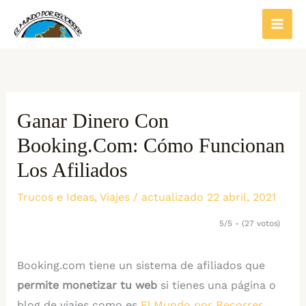
Ir
al
contenido
Ganar Dinero Con
Booking.com: Cómo Funcionan
Los Afiliados
Trucos e Ideas
,
Viajes
/ actualizado 22 abril, 2021
5/5 - (27 votos)
Booking.com tiene un sistema de afiliados que
permite monetizar tu web
si tienes una página o
blog de viajes como es
El Mundo por Recorrer
.