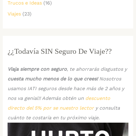
Trucos e Ideas
(16)
Viajes
(23)
¿¿Todavía SIN Seguro De Viaje??
Viaja siempre con seguro
, te ahorrarás disgustos y
cuesta mucho menos de lo que crees!
Nosotros
usamos IATI seguros desde hace más de 2 años y
nos va genial!! Además obtén un
descuento
directo del 5% por se nuestro lector
y consulta
cuánto te costaría en tu próximo viaje.