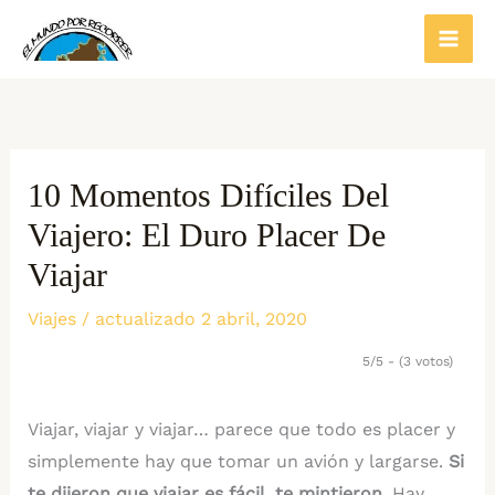
Ir
al
contenido
10 Momentos Difíciles Del
Viajero: El Duro Placer De
Viajar
Viajes
/ actualizado 2 abril, 2020
5/5 - (3 votos)
Viajar, viajar y viajar… parece que todo es placer y
simplemente hay que tomar un avión y largarse.
Si
te dijeron que viajar es fácil, te mintieron.
Hay