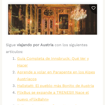
Sigue
viajando por Austria
con los siguientes
artículos:
Guía Completa de Innsbruck: Qué Ver y
Hacer
Aprende a volar en Parapente en los Alpes
Austriacos
Hallstatt: El pueblo más Bonito de Austria
FlixBus se expande a TRENES!!! Nace el
nuevo «FlixBahn»