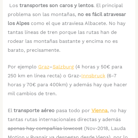
Los
transportes son caros y lentos
. El principal
problema son las montañas,
no es fácil atravesar
los Alpes
como el que atraviesa Albacete. No hay
tantas líneas de tren porque las rutas han de
rodear las montañas bastante y encima no es
barato, precisamente.
Por ejemplo
Graz
–
Salzburg
(4 horas y 50€ para
250 km en línea recta) o Graz-
Innsbruck
(6-7
horas y 70€ para 400km) y además hay que hacer
mil cambios de tren.
El
transporte aéreo
pasa todo por
Vienna
, no hay
tantas rutas internacionales directas y además
apenas hay compañías lowcost
(Nov-2018, Lauda
Motion y Ryanair ya despegan desde Viena), por lo