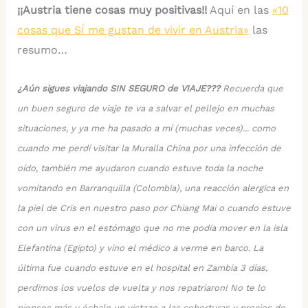
¡¡Austria tiene cosas muy positivas!!
Aquí en las
«10
cosas que SÍ me gustan de vivir en Austria»
las
resumo…
¿Aún sigues viajando SIN SEGURO de VIAJE???
Recuerda que
un buen seguro de viaje te va a salvar el pellejo en muchas
situaciones, y ya me ha pasado a mí (muchas veces)... como
cuando me perdí visitar la Muralla China por una infección de
oído, también me ayudaron cuando estuve toda la noche
vomitando en Barranquilla (Colombia), una reacción alergica en
la piel de Cris en nuestro paso por Chiang Mai o cuando estuve
con un virus en el estómago que no me podía mover en la isla
Elefantina (Egipto) y vino el médico a verme en barco. La
última fue cuando estuve en el hospital en Zambia 3 días,
perdimos los vuelos de vuelta y nos repatriaron! No te lo
pienses más y échale un vistazo a las coberturas y precios de