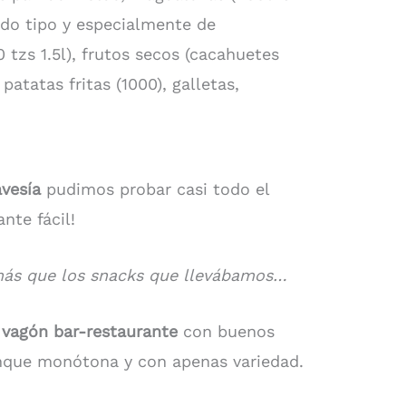
odo tipo y especialmente de
tzs 1.5l), frutos secos (cacahuetes
atatas fritas (1000), galletas,
avesía
pudimos probar casi todo el
nte fácil!
ás que los snacks que llevábamos…
n
vagón
bar-restaurante
con buenos
unque monótona y con apenas variedad.