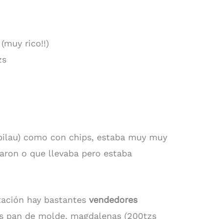
(muy rico!!)
zs
(pilau) como con chips, estaba muy muy
aron o que llevaba pero estaba
stación hay bastantes
vendedores
os pan de molde, magdalenas (200tzs