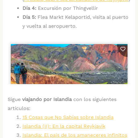
Día 4:
Excursión por Thingvellir
Día 5:
Flea Markt Kelaportid, visita al puerto
y vuelta al aeropuerto.
Sigue
viajando por Islandia
con los siguientes
artículos:
15 Cosas que No Sabías sobre Islandia
Islandia (II): En la capital Reykjavik
Islandia: El país de los amaneceres infinitos