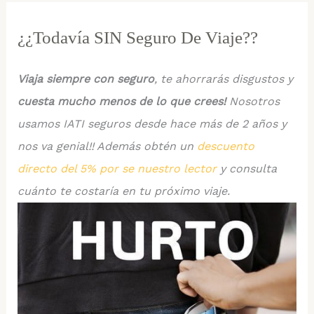
¿¿Todavía SIN Seguro De Viaje??
Viaja siempre con seguro
, te ahorrarás disgustos y
cuesta mucho menos de lo que crees!
Nosotros
usamos IATI seguros desde hace más de 2 años y
nos va genial!! Además obtén un
descuento
directo del 5% por se nuestro lector
y consulta
cuánto te costaría en tu próximo viaje.