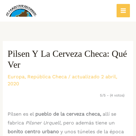
Ir
al
contenido
Pilsen Y La Cerveza Checa: Qué
Ver
Europa
,
República Checa
/ actualizado 2 abril,
2020
5/5 - (4 votos)
Pilsen es el
pueblo de la cerveza checa,
allí se
fabrica
Pilsner Urquell
, pero además tiene un
bonito centro urbano
y unos túneles de la época